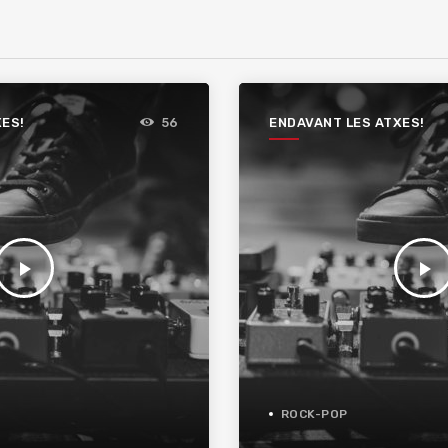
XES!
ENDAVANT LES ATXES!
56
play_arrow
play_arrow
ROCK-POP