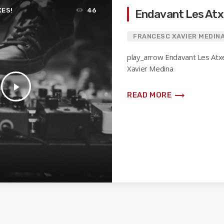
XES!
46
Endavant Les Atx
FRANCESC XAVIER MEDIN
play_arrow Endavant Les Atx
Xavier Medina
play_arrow
trending_flat
READ MORE