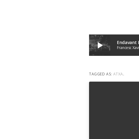
Endavant L
play_arrow
Francesc Xav
TAGGED AS:
ATXA
.