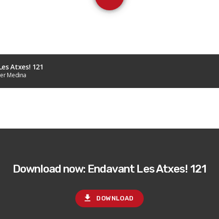
es Atxes! 121
ier Medina
Download now: Endavant Les Atxes! 121
file_download
DOWNLOAD