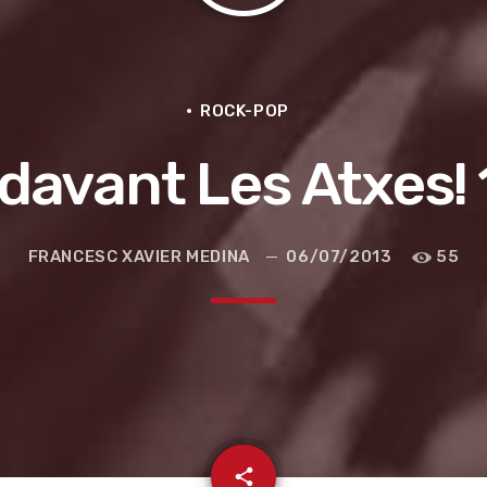
ROCK-POP
davant Les Atxes! 
FRANCESC XAVIER MEDINA
06/07/2013
55
e la ruta de la seda
email
share