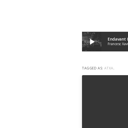
Endavant L
play_arrow
Francesc Xav
TAGGED AS:
ATXA
.