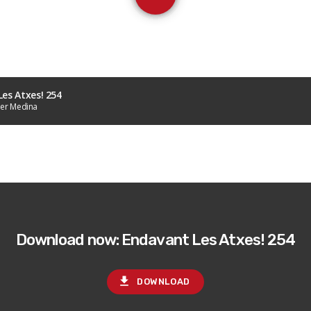
es Atxes! 254
ier Medina
Download now: Endavant Les Atxes! 254
file_download
DOWNLOAD