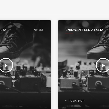
XES!
ENDAVANT LES ATXES!
56
play_arrow
play_arrow
ROCK-POP