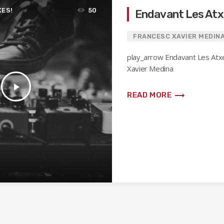
XES!
50
Endavant Les Atx
FRANCESC XAVIER MEDIN
play_arrow Endavant Les Atx
Xavier Medina
play_arrow
trending_flat
READ MORE