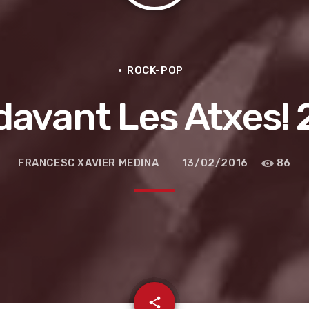
ROCK-POP
davant Les Atxes! 
FRANCESC XAVIER MEDINA
13/02/2016
86
e la ruta de la seda
email
share