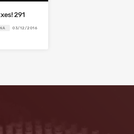
xes! 291
INA
03/12/2016