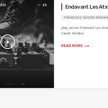
XES!
23
Endavant Les Atx
FRANCESC XAVIER MEDIN
play_arrow Endavant Les Atx
Xavier Medina
play_arrow
trending_flat
READ MORE