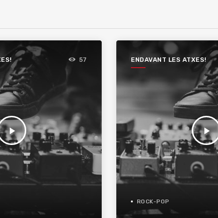
XES!
ENDAVANT LES ATXES!
57
play_arrow
play_arrow
ROCK-POP