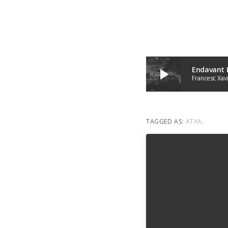
Endavant L
play_arrow
Francesc Xav
TAGGED AS:
ATXA
.