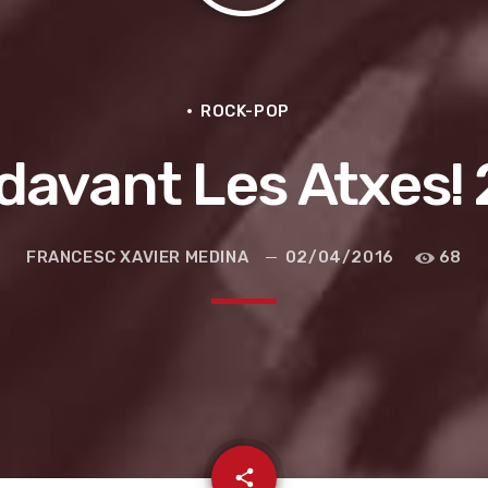
ROCK-POP
davant Les Atxes! 
FRANCESC XAVIER MEDINA
02/04/2016
68
e la ruta de la seda
email
share