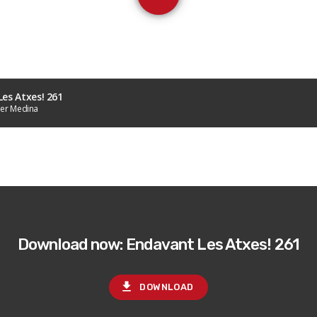
es Atxes! 261
ier Medina
Download now: Endavant Les Atxes! 261
file_download
DOWNLOAD