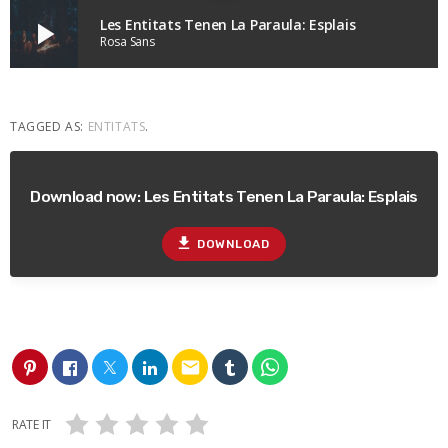
Les Entitats Tenen La Paraula: Esplais
play_arrow
Rosa Sans
TAGGED AS:
ENTITATS
.
Download now: Les Entitats Tenen La Paraula: Esplais
file_download
DOWNLOAD
email
RATE IT