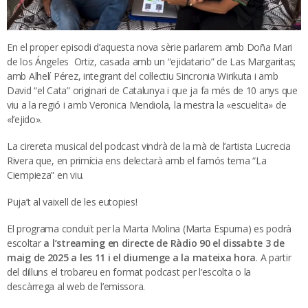
En el proper episodi d’aquesta nova sèrie parlarem amb Doña Mari
de los Ángeles Ortiz, casada amb un “ejidatario” de Las Margaritas;
amb Alhelí Pérez, integrant del col·lectiu Sincronia Wirikuta i amb
David “el Cata” originari de Catalunya i que ja fa més de 10 anys que
viu a la regió i amb Veronica Mendiola, la mestra la «escuelita» de
«l’ejido».
La cirereta musical del podcast vindrà de la mà de l’artista Lucrecia
Rivera que, en primícia ens delectarà amb el famós tema “La
Ciempieza” en viu.
Puja’t al vaixell de les eutopies!
El programa conduït per la Marta Molina (Marta Espurna) es podrà
escoltar
a l’streaming en directe de Ràdio 90 el dissabte 3 de
maig de 2025 a les 11 i el diumenge a la mateixa hora
. A partir
del dilluns el trobareu en format podcast per l’escolta o la
descàrrega al web de l’emissora.