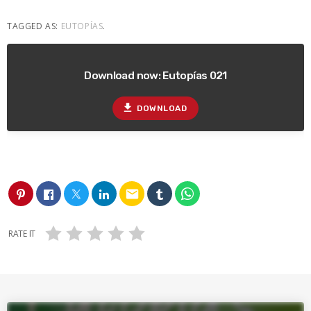
TAGGED AS:
EUTOPÍAS
.
Download now: Eutopías 021
file_download
DOWNLOAD
email
RATE IT