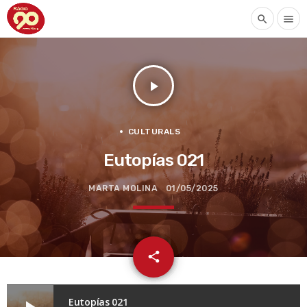
search
menu
play_arrow
CULTURALS
Eutopías 021
MARTA MOLINA
01/05/2025
email
share
Eutopías 021