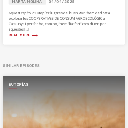
MARTA MOLINA
04/04/2025
Aquest capítol d’Eutopías: lugares del buen vivir l’hem dedicat a
explorar les COOPERATIVES DE CONSUM AGROECOLÒGIC a
Catalunya i per fer-ho, com no, l’hem “liat fort” com diuen per
aquestes […]
trending_flat
READ MORE
SIMILAR EPISODES
EUTOPÍAS