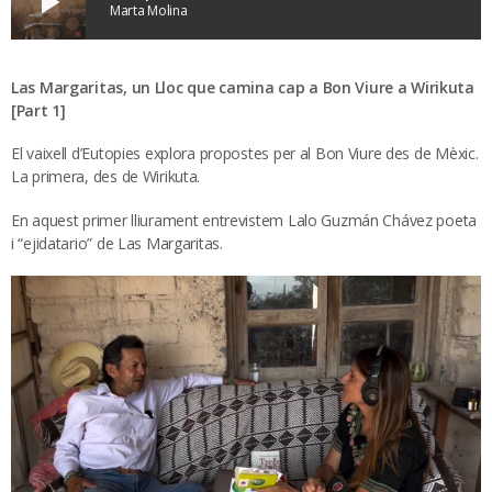
play_arrow
Marta Molina
Las Margaritas, un Lloc que camina cap a Bon Viure a Wirikuta
[Part 1]
El vaixell d’Eutopies explora propostes per al Bon Viure des de Mèxic.
La primera, des de Wirikuta.
En aquest primer lliurament entrevistem Lalo Guzmán Chávez poeta
i “ejidatario” de Las Margaritas.