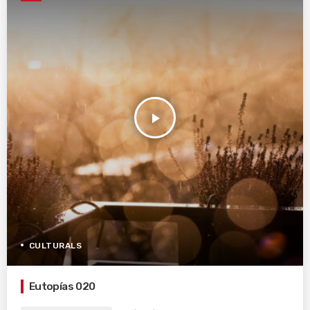
play_arrow
CULTURALS
Eutopías 020