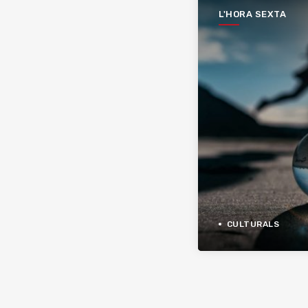
L'HORA SEXTA
CULTURALS