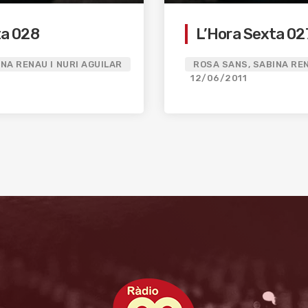
ta 028
L’Hora Sexta 02
NA RENAU I NURI AGUILAR
ROSA SANS, SABINA REN
12/06/2011