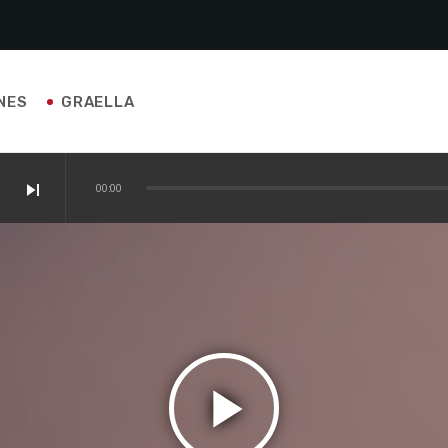
NES
GRAELLA
skip_next
00:00
play_arrow