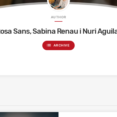
AUTHOR
osa Sans, Sabina Renau i Nuri Aguil
list
ARCHIVE