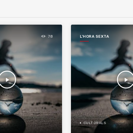
L'HORA SEXTA
78
play_arrow
play_arrow
CULTURALS