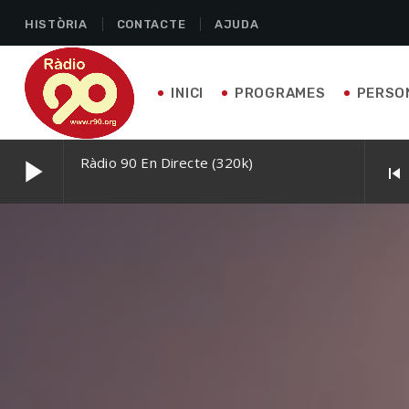
HISTÒRIA
CONTACTE
AJUDA
INICI
PROGRAMES
PERSO
play_arrow
Ràdio 90 En Directe (320k)
skip_previous
Ràdio 90 en directe (320k)
play_arrow
Ràdio 90 en directe (128k)
play_arrow
Summer Beaches 129
play_arrow
Gerard Velasco