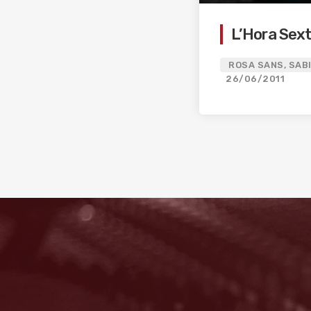
L’Hora Sex
ROSA SANS, SABI
26/06/2011