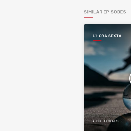
SIMILAR EPISODES
L'HORA SEXTA
CULTURALS