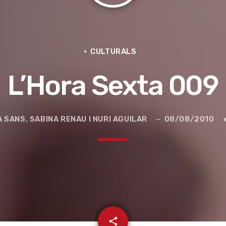
CULTURALS
L’Hora Sexta 009
 SANS, SABINA RENAU I NURI AGUILAR
08/08/2010
e la ruta de la seda
email
share