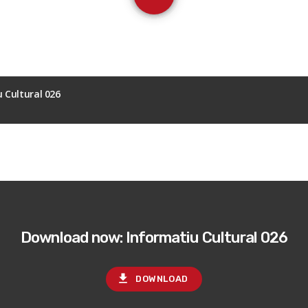
 Cultural 026
Download now: Informatiu Cultural 026
file_download
DOWNLOAD