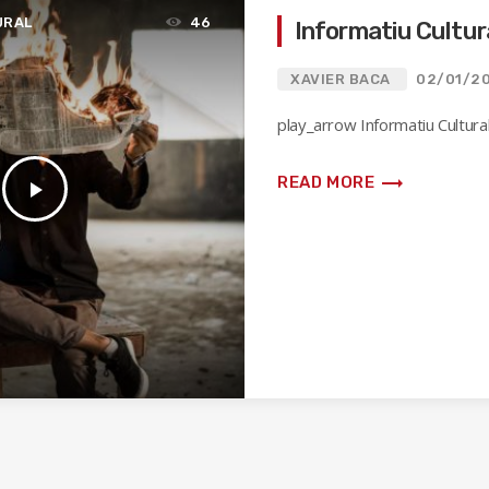
URAL
46
Informatiu Cultur
XAVIER BACA
02/01/20
play_arrow Informatiu Cultura
trending_flat
READ MORE
play_arrow