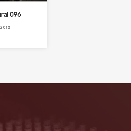
ural 096
/2012