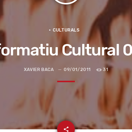
CULTURALS
formatiu Cultural 
XAVIER BACA
09/01/2011
31
e la ruta de la seda
email
share