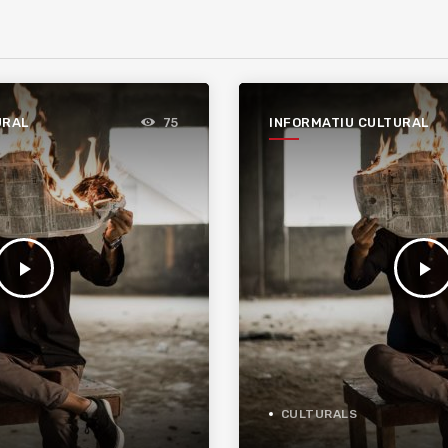
URAL
INFORMATIU CULTURAL
75
play_arrow
play_arrow
CULTURALS