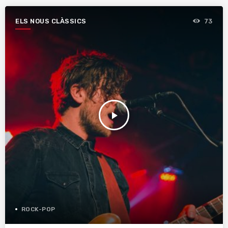
ELS NOUS CLÀSSICS
73
play_arrow
ROCK-POP