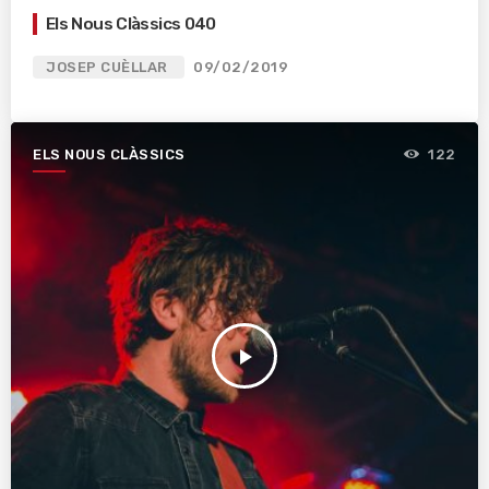
Els Nous Clàssics 040
JOSEP CUÈLLAR
09/02/2019
ELS NOUS CLÀSSICS
122
play_arrow