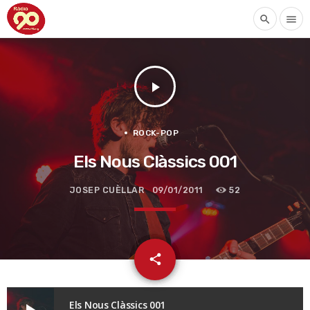
search
menu
play_arrow
ROCK-POP
Els Nous Clàssics 001
JOSEP CUÈLLAR
09/01/2011
52
email
share
Els Nous Clàssics 001