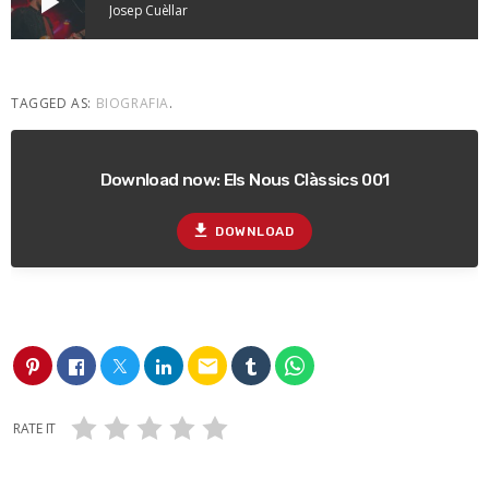
play_arrow
Josep Cuèllar
TAGGED AS:
BIOGRAFIA
.
Download now: Els Nous Clàssics 001
file_download
DOWNLOAD
email
RATE IT