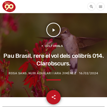
search
menu
play_arrow
CULTURALS
Pau Brasil, rere el vol dels colibrís 014.
Clarobscurs.
ROSA SANS, NURI AGUILAR I IARA JIMÉNEZ
16/02/2024
email
share