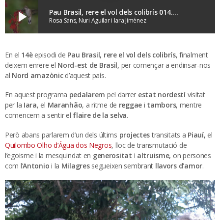
Pau Brasil, rere el vol dels colibrís 014. Clarobscurs.
play_arrow
Rosa Sans, Nuri Aguilar i Iara Jiménez
En el
14è
episodi de
Pau Brasil, rere el vol dels colibrís
, finalment
deixem enrere el
Nord-est de Brasil,
per començar a endinsar-nos
al
Nord amazònic
d’aquest país.
En aquest programa
pedalarem
pel darrer
estat nordestí
visitat
per la
Iara
, el
Maranhão
, a ritme de
reggae
i
tambors
, mentre
comencem a sentir el
flaire de la selva
.
Però abans parlarem d’un dels últims
projectes
transitats a
Piauí,
el
Quilombo Olho d’Água dos Negros
, lloc de transmutació de
l’egoisme i la mesquindat en
generositat
i
altruisme,
on persones
com l’
Antonio
i la
Milagres
segueixen sembrant
llavors d’amor
.