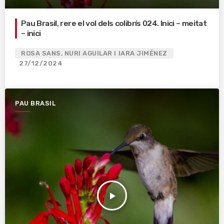
Pau Brasil, rere el vol dels colibrís 024. Inici – meitat
– inici
ROSA SANS, NURI AGUILAR I IARA JIMÉNEZ
27/12/2024
PAU BRASIL
play_arrow