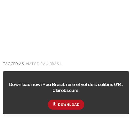
TAGGED AS:
VIATGE
,
PAU BRASIL
.
Download now: Pau Brasil, rere el vol dels colibrís 014.
Clarobscurs.
file_download
DOWNLOAD