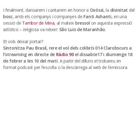
I finalment, dansarem i cantarem en honor a
Oxóssi
, la
divinitat
del
bosc
, amb els companys i companyes de
Fanti Ashanti
, en una
sessió de
Tambor de Mina
, al mateix
bressol
on aquesta expressió
artístico – religiosa va néixer:
São Luis de Maranhão
.
Et vols deixar portar?
Sintonitza Pau Brasil, rere el vol dels colibrís 0
14 Clarobscurs a
l’streaming en directe de
Ràdio 90
el dissabte17 i diumenge 18
de febrer a les 10 del matí.
A partir del dilluns el trobareu en
format podcast per l’escolta o la descàrrega al web de l’emissora.