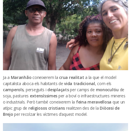
Ja a
Maranhão
coneixerem la
crua realitat
a la que el model
capitalista aboca els habitants de
vida tradicional
, com els
camperols
, perseguits i
desplaçats
per camps de
monocultiu
de
soja, pastures
extensíssimes
per a boví o infraestructures mineres
o industrials. Però també coneixerem la
feina meravellosa
que un
atípic grup de
religiosos cristians
realitzen des de la
Diòcesi de
Brejo
per recolzar les víctimes d’aquest model.