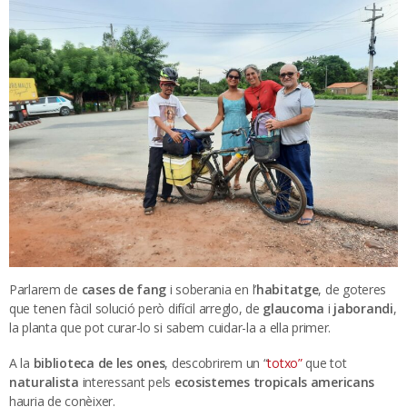
Parlarem de
cases de fang
i soberania en l’
habitatge
, de goteres
que tenen fàcil solució però difícil arreglo, de
glaucoma
i
jaborandi
,
la planta que pot curar-lo si sabem cuidar-la a ella primer.
A la
biblioteca de les ones
, descobrirem un “
totxo”
que tot
naturalista
interessant pels
ecosistemes tropicals americans
hauria de conèixer.