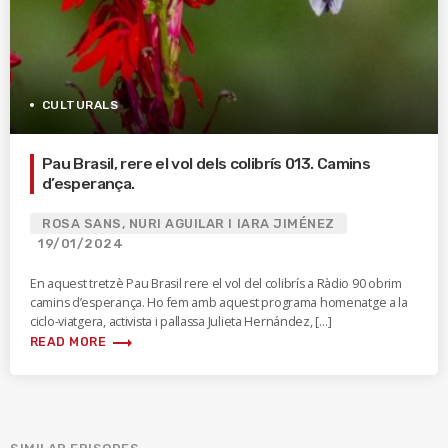
CULTURALS
Pau Brasil, rere el vol dels colibrís 013. Camins
d’esperança.
ROSA SANS, NURI AGUILAR I IARA JIMÉNEZ
19/01/2024
En aquest tretzè Pau Brasil rere el vol del colibrís a Ràdio 90 obrim
camins d’esperança. Ho fem amb aquest programa homenatge a la
ciclo-viatgera, activista i pallassa Julieta Hernández, […]
trending_flat
READ MORE