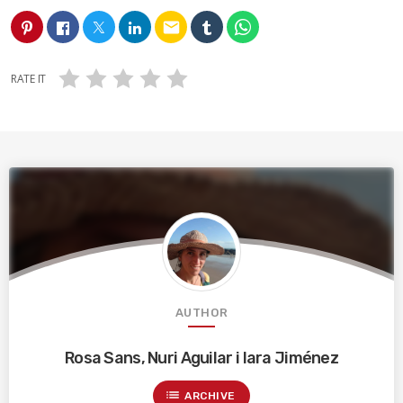
email
RATE IT
AUTHOR
Rosa Sans, Nuri Aguilar i Iara Jiménez
list
ARCHIVE