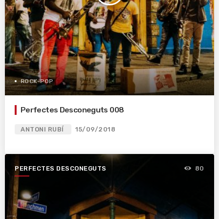
ROCK-POP
Perfectes Desconeguts 008
ANTONI RUBÍ
15/09/2018
PERFECTES DESCONEGUTS
80