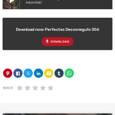
play_arrow
Antoni Rubí
Download now: Perfectes Desconeguts 006
file_download
DOWNLOAD
email
RATE IT