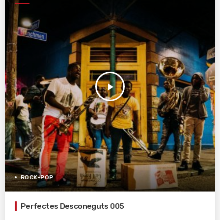
play_arrow
ROCK-POP
Perfectes Desconeguts 005