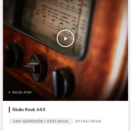
play_arrow
ROCK-POP
Ràdio Rock 643
JAVI GARRIGÓS I XEVI BACA
07/06/2026