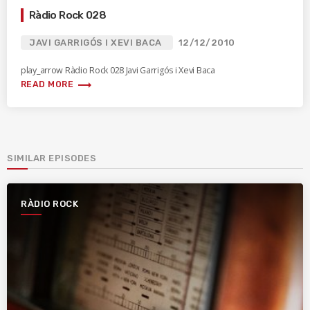
Ràdio Rock 028
JAVI GARRIGÓS I XEVI BACA
12/12/2010
play_arrow Ràdio Rock 028 Javi Garrigós i Xevi Baca
trending_flat
READ MORE
SIMILAR EPISODES
RÀDIO ROCK