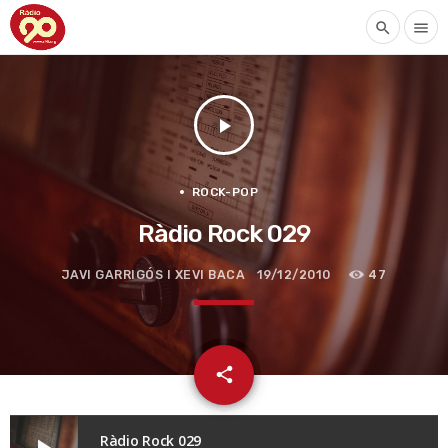
search
menu
play_arrow
ROCK-POP
Ràdio Rock 029
JAVI GARRIGÓS I XEVI BACA
19/12/2010
47
email
share
Ràdio Rock 029