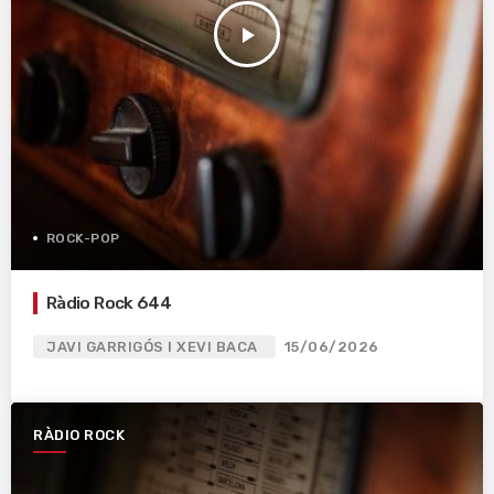
play_arrow
ROCK-POP
Ràdio Rock 644
JAVI GARRIGÓS I XEVI BACA
15/06/2026
RÀDIO ROCK