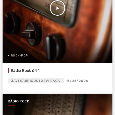
play_arrow
ROCK-POP
Ràdio Rock 644
JAVI GARRIGÓS I XEVI BACA
15/06/2026
RÀDIO ROCK