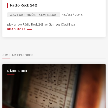
Ràdio Rock 242
JAVI GARRIGÓS I XEVI BACA
16/04/2016
play_arrow Ràdio Rock 242 Javi Garrigós i Xevi Baca
trending_flat
READ MORE
SIMILAR EPISODES
RÀDIO ROCK