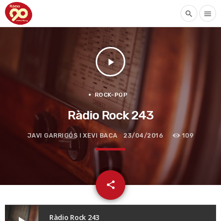
search
menu
play_arrow
ROCK-POP
Ràdio Rock 243
JAVI GARRIGÓS I XEVI BACA
23/04/2016
109
email
share
Ràdio Rock 243