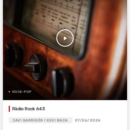
play_arrow
ROCK-POP
Ràdio Rock 643
JAVI GARRIGÓS I XEVI BACA
07/06/2026