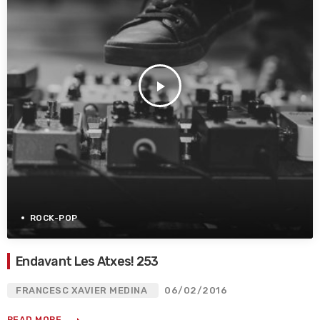
play_arrow
ROCK-POP
Endavant Les Atxes! 253
FRANCESC XAVIER MEDINA
06/02/2016
READ MORE