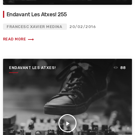
Endavant Les Atxes! 255
FRANCESC XAVIER MEDINA
20/02/2016
trending_flat
READ MORE
ENDAVANT LES ATXES!
88
play_arrow