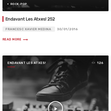
ROCK-POP
Endavant Les Atxes! 252
FRANCESC XAVIER MEDINA
30/01/2016
trending_flat
READ MORE
ENDAVANT LES ATXES!
126
play_arrow