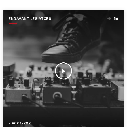
ENDAVANT LES ATXES!
56
play_arrow
ROCK-POP