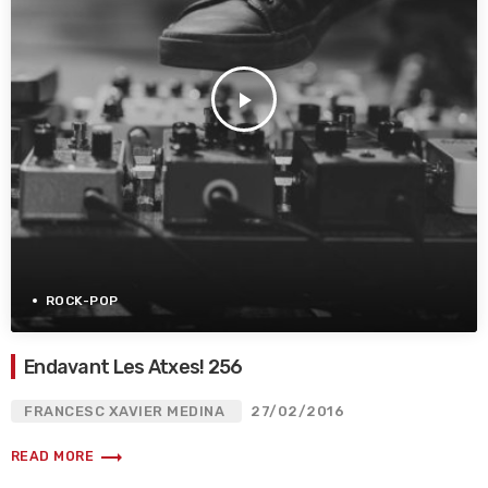
play_arrow
ROCK-POP
Endavant Les Atxes! 256
FRANCESC XAVIER MEDINA
27/02/2016
trending_flat
READ MORE