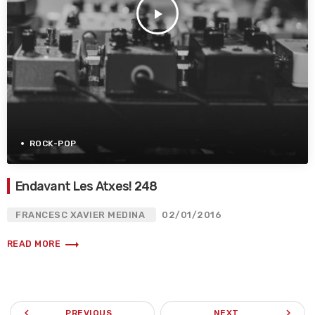
play_arrow
ROCK-POP
Endavant Les Atxes! 248
FRANCESC XAVIER MEDINA
02/01/2016
trending_flat
READ MORE
navigate_before
navigate_next
PREVIOUS
NEXT