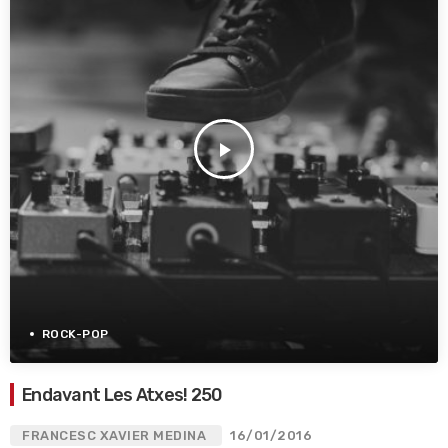
play_arrow
ROCK-POP
Endavant Les Atxes! 250
FRANCESC XAVIER MEDINA
16/01/2016