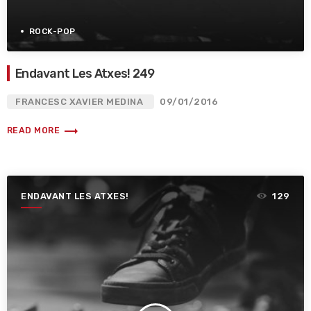
ROCK-POP
Endavant Les Atxes! 249
FRANCESC XAVIER MEDINA
09/01/2016
trending_flat
READ MORE
ENDAVANT LES ATXES!
129