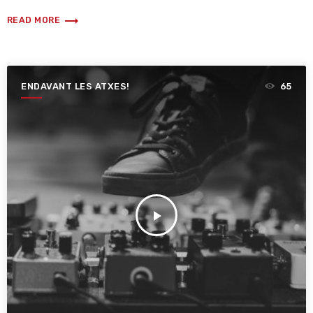
trending_flat
READ MORE
ENDAVANT LES ATXES!
65
play_arrow