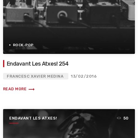
ROCK-POP
Endavant Les Atxes! 254
FRANCESC XAVIER MEDINA
13/02/2016
trending_flat
READ MORE
ENDAVANT LES ATXES!
50