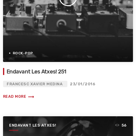
ROCK-POP
Endavant Les Atxes! 251
FRANCESC XAVIER MEDINA
23/01/2016
trending_flat
READ MORE
ENDAVANT LES ATXES!
56