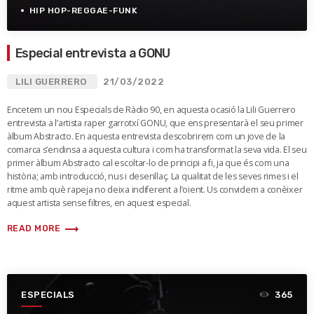
HIP HOP-REGGAE-FUNK
Especial entrevista a GONU
LILI GUERRERO
21/03/2022
Encetem un nou Especials de Ràdio 90, en aquesta ocasió la Lili Guerrero
entrevista a l’artista raper garrotxí GONU, que ens presentarà el seu primer
àlbum Abstracto. En aquesta entrevista descobrirem com un jove de la
comarca s’endinsa a aquesta cultura i com ha transformat la seva vida. El seu
primer àlbum Abstracto cal escoltar-lo de principi a fi, ja que és com una
història; amb introducció, nus i desenllaç. La qualitat de les seves rimes i el
ritme amb què rapeja no deixa indiferent a l’oient. Us convidem a conèixer
aquest artista sense filtres, en aquest especial.
trending_flat
READ MORE
ESPECIALS
365