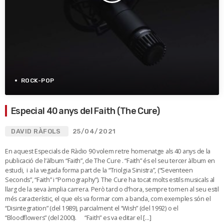
ROCK-POP
Especial 40 anys del Faith (The Cure)
DAVID RÀFOLS
25/04/2021
En aquest Especials de Ràdio 90 volem retre homenatge als 40 anys de la
publicació de l’àlbum “Faith”, de The Cure . “Faith” és el seu tercer àlbum en
estudi, i a la vegada forma part de la “Triolgia Sinistra”, (“Seventeen
Seconds”, “Faith” i “Pornography”). The Cure ha tocat molts estils musicals al
llarg de la seva àmplia carrera. Però tard o d’hora, sempre tornen al seu estil
més característic, el que els va formar com a banda, com exemples són el
“Disintegration” (del 1989), parcialment el “Wish” (del 1992) o el
“Bloodflowers” (del 2000). “Faith” es va editar el […]