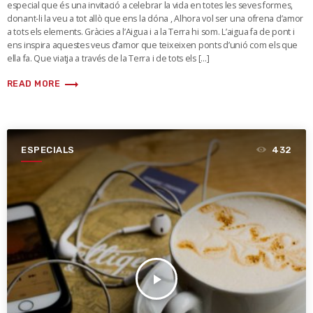
especial que és una invitació a celebrar la vida en totes les seves formes,
donant-li la veu a tot allò que ens la dóna , Alhora vol ser una ofrena d’amor
a tots els elements. Gràcies a l’Aigua i a la Terra hi som. L’aigua fa de pont i
ens inspira aquestes veus d’amor que teixeixen ponts d’unió com els que
ella fa. Que viatja a través de la Terra i de tots els […]
trending_flat
READ MORE
ESPECIALS
432
play_arrow