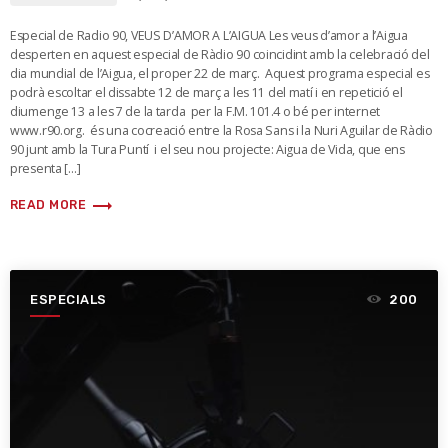
Especial de Radio 90, VEUS D’AMOR A L’AIGUA Les veus d’amor a l’Aigua
desperten en aquest especial de Ràdio 90 coincidint amb la celebració del
dia mundial de l’Aigua, el proper 22 de març. Aquest programa especial es
podrà escoltar el dissabte 12 de març a les 11 del matí i en repetició el
diumenge 13 a les 7 de la tarda per la F.M. 101.4 o bé per internet
www.r90.org. és una cocreació entre la Rosa Sans i la Nuri Aguilar de Ràdio
90 junt amb la Tura Puntí i el seu nou projecte: Aigua de Vida, que ens
presenta […]
trending_flat
READ MORE
ESPECIALS
200