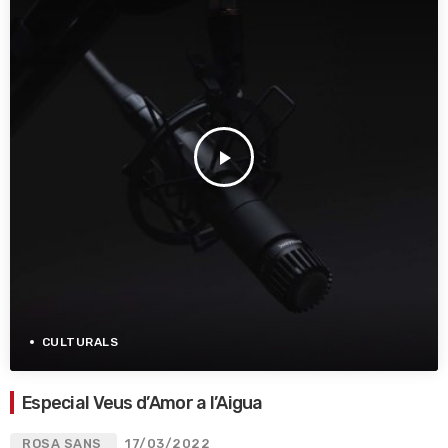
play_arrow
CULTURALS
Especial Veus d’Amor a l’Aigua
ROSA SANS
17/03/2022