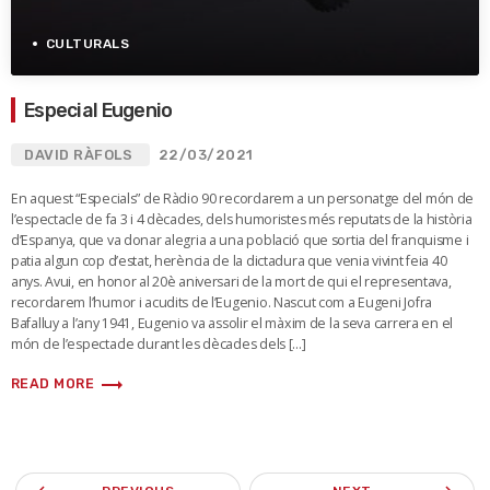
CULTURALS
Especial Eugenio
DAVID RÀFOLS
22/03/2021
En aquest “Especials” de Ràdio 90 recordarem a un personatge del món de
l’espectacle de fa 3 i 4 dècades, dels humoristes més reputats de la història
d’Espanya, que va donar alegria a una població que sortia del franquisme i
patia algun cop d’estat, herència de la dictadura que venia vivint feia 40
anys. Avui, en honor al 20è aniversari de la mort de qui el representava,
recordarem l’humor i acudits de l’Eugenio. Nascut com a Eugeni Jofra
Bafalluy a l’any 1941, Eugenio va assolir el màxim de la seva carrera en el
món de l’espectacle durant les dècades dels […]
trending_flat
READ MORE