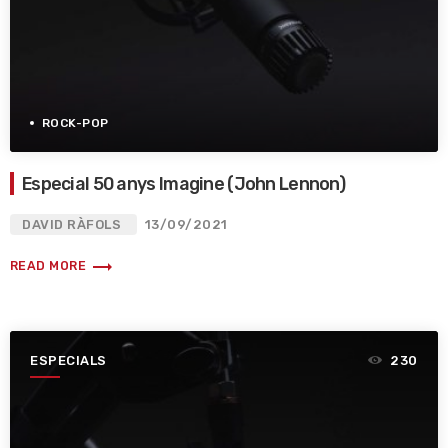
ROCK-POP
Especial 50 anys Imagine (John Lennon)
DAVID RÀFOLS
13/09/2021
trending_flat
READ MORE
ESPECIALS
230