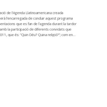
ció de l’Agenda Llatinoamericana creada
 serà l’encarregada de conduir aquest programa
sentacions que es fan de l’agenda durant la tardor
amb la participació de diferents convidats que
011, que és: “Quin Déu? Quina religió?”; com en
, o l’Albert […]