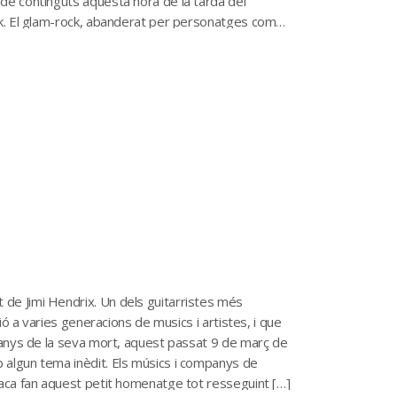
de continguts aquesta hora de la tarda del
ck. El glam-rock, abanderat per personatges com
de Jimi Hendrix. Un dels guitarristes més
ió a varies generacions de musics i artistes, i que
s anys de la seva mort, aquest passat 9 de març de
 algun tema inèdit. Els músics i companys de
Baca fan aquest petit homenatge tot resseguint […]