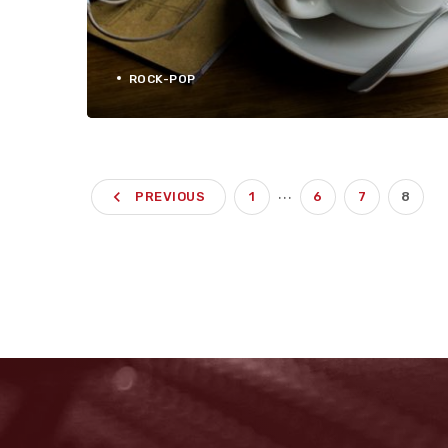
ROCK-POP
…
navigate_before
PREVIOUS
1
6
7
8