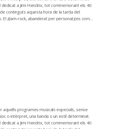
al dedicat a Jimi Hendrix, tot commemorant els 40
de continguts aquesta hora de la tarda del
ck. El glam-rock, abanderat per personatges com
per aquells programes musicals especials, sense
sic o intèrpret, una banda o un estil determinat.
al dedicat a Jimi Hendrix, tot commemorant els 40