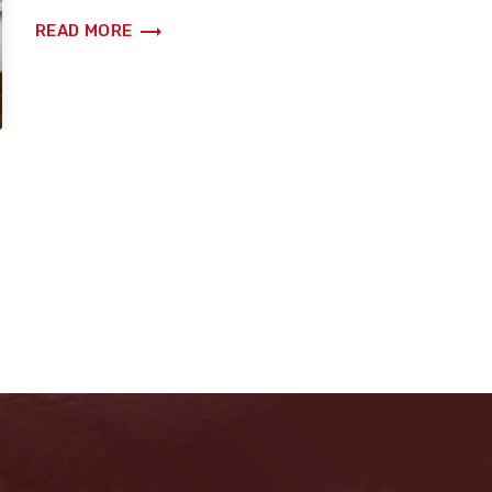
trending_flat
READ MORE