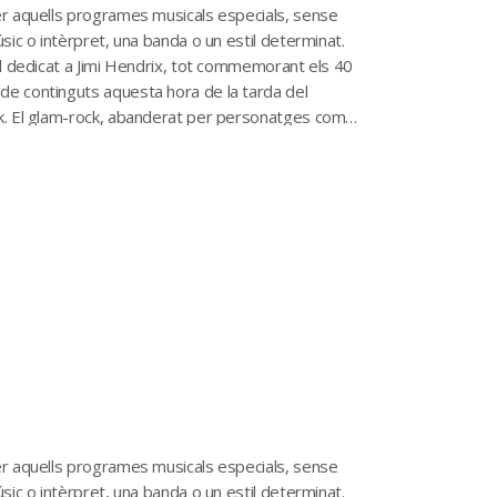
per aquells programes musicals especials, sense
sic o intèrpret, una banda o un estil determinat.
al dedicat a Jimi Hendrix, tot commemorant els 40
de continguts aquesta hora de la tarda del
ck. El glam-rock, abanderat per personatges com
per aquells programes musicals especials, sense
sic o intèrpret, una banda o un estil determinat.