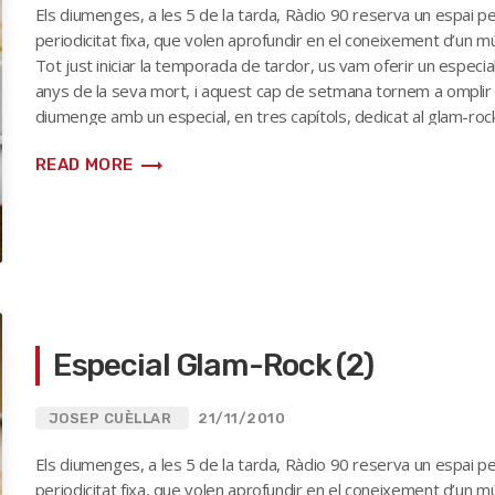
Els diumenges, a les 5 de la tarda, Ràdio 90 reserva un espai 
periodicitat fixa, que volen aprofundir en el coneixement d’un mú
Tot just iniciar la temporada de tardor, us vam oferir un especi
anys de la seva mort, i aquest cap de setmana tornem a omplir 
diumenge amb un especial, en tres capítols, dedicat al glam-ro
Marc Bolan (a la imatge, la […]
trending_flat
READ MORE
Especial Glam-Rock (2)
JOSEP CUÈLLAR
21/11/2010
Els diumenges, a les 5 de la tarda, Ràdio 90 reserva un espai 
periodicitat fixa, que volen aprofundir en el coneixement d’un mú