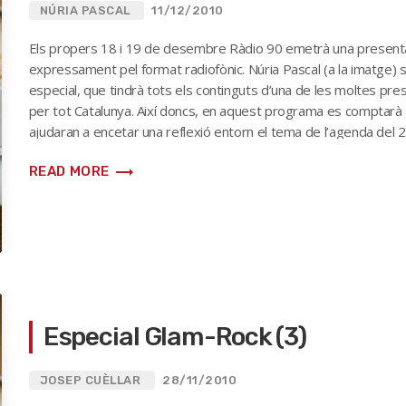
NÚRIA PASCAL
11/12/2010
Els propers 18 i 19 de desembre Ràdio 90 emetrà una presenta
expressament pel format radiofònic. Núria Pascal (a la imatge)
especial, que tindrà tots els continguts d’una de les moltes pre
per tot Catalunya. Així doncs, en aquest programa es comptarà 
ajudaran a encetar una reflexió entorn el tema de l’agenda del 2
Jesús Calm, vicari de Lloret i exmisioner a la República Dominicana
trending_flat
READ MORE
Especial Glam-Rock (3)
JOSEP CUÈLLAR
28/11/2010