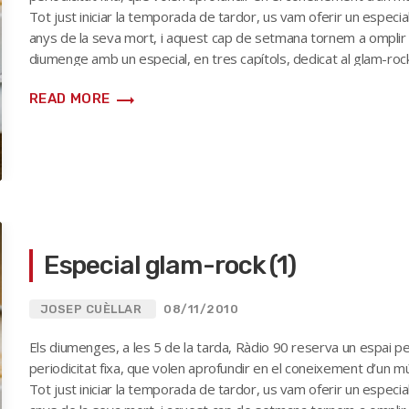
Tot just iniciar la temporada de tardor, us vam oferir un especi
anys de la seva mort, i aquest cap de setmana tornem a omplir 
diumenge amb un especial, en tres capítols, dedicat al glam-ro
Marc Bolan (a la imatge, la […]
trending_flat
READ MORE
Especial glam-rock (1)
JOSEP CUÈLLAR
08/11/2010
Els diumenges, a les 5 de la tarda, Ràdio 90 reserva un espai 
periodicitat fixa, que volen aprofundir en el coneixement d’un mú
Tot just iniciar la temporada de tardor, us vam oferir un especi