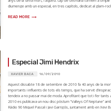
anys de la seva mort, i aquest cap de setmana tornem a omplir 
diumenge amb un especial, en tres capítols, dedicat al glam-ro
Marc Bolan (a la imatge, la […]
trending_flat
READ MORE
Especial Jimi Hendrix
XAVIER BACA
16/09/2010
Aquest dissabte 18 de setembre de 2010 fa 40 anys de la mort 
importants i influents de tots els temps, que ha servit d’inspirac
tendeix a no passar mai de moda. Aprofitant que tot i fer tant
2010 es publicava un nou disc pòstum “Valleys Of Neptune” amb
Ràdio 90 Miquel Pascal i Javi Garrigós, juntament amb en Xevi 