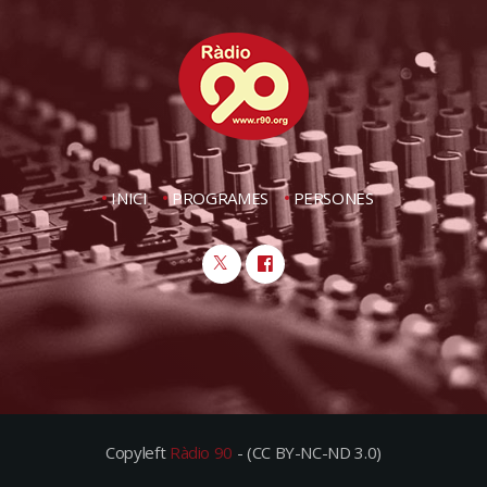
INICI
PROGRAMES
PERSONES
Copyleft
Ràdio 90
- (CC BY-NC-ND 3.0)