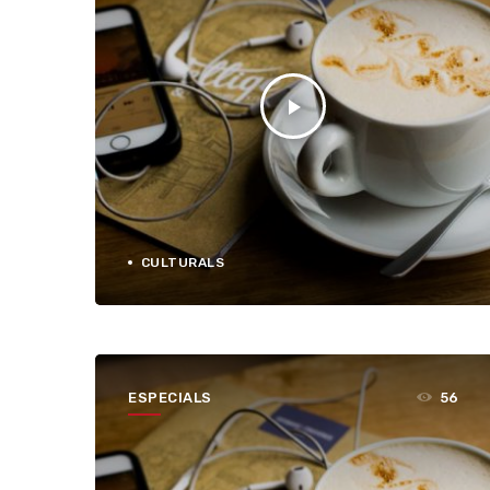
play_arrow
CULTURALS
ESPECIALS
56