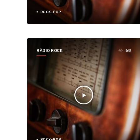
ROCK-POP
RÀDIO ROCK
68
play_arrow
ROCK-POP