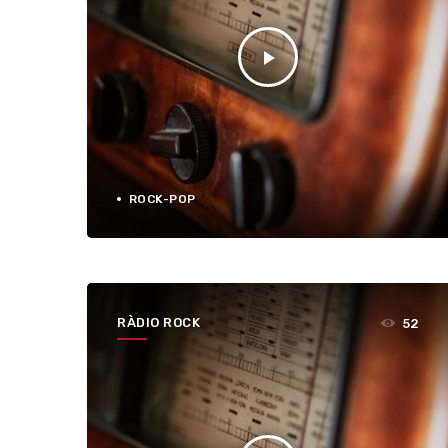
play_arrow
ROCK-POP
RÀDIO ROCK
52