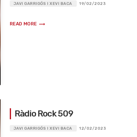
JAVI GARRIGÓS I XEVI BACA
19/02/2023
trending_flat
READ MORE
Ràdio Rock 509
JAVI GARRIGÓS I XEVI BACA
12/02/2023