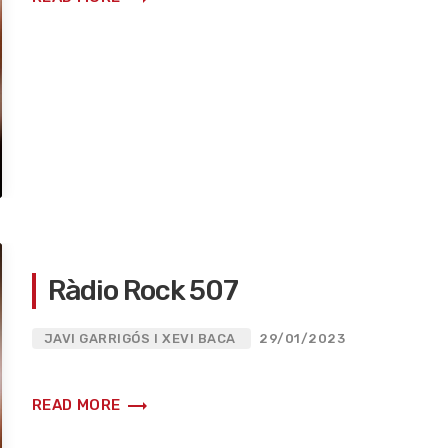
Ràdio Rock 507
JAVI GARRIGÓS I XEVI BACA
29/01/2023
trending_flat
READ MORE