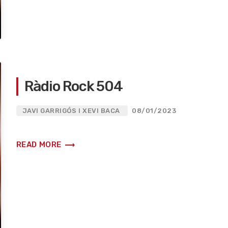
Ràdio Rock 504
JAVI GARRIGÓS I XEVI BACA
08/01/2023
trending_flat
READ MORE