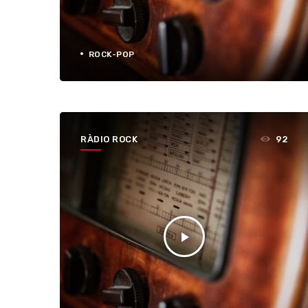
ROCK-POP
RÀDIO ROCK
92
play_arrow