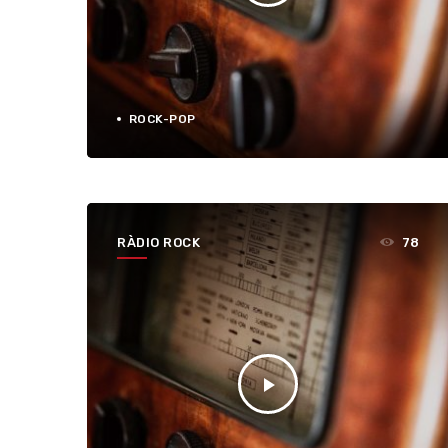
ROCK-POP
RÀDIO ROCK
78
play_arrow