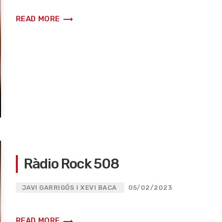
trending_flat
READ MORE
Ràdio Rock 508
JAVI GARRIGÓS I XEVI BACA
05/02/2023
trending_flat
READ MORE