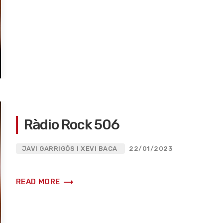
Ràdio Rock 506
JAVI GARRIGÓS I XEVI BACA
22/01/2023
trending_flat
READ MORE