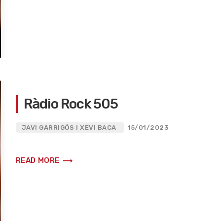
Ràdio Rock 505
JAVI GARRIGÓS I XEVI BACA
15/01/2023
trending_flat
READ MORE