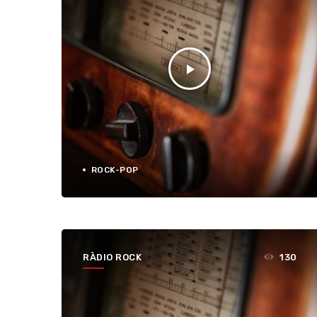
play_arrow
ROCK-POP
RÀDIO ROCK
130