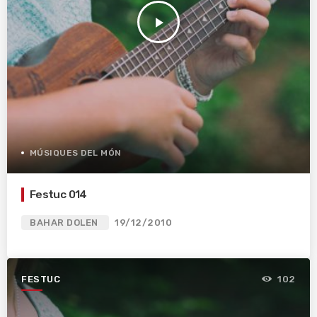
play_arrow
MÚSIQUES DEL MÓN
Festuc 014
BAHAR DOLEN
19/12/2010
FESTUC
102