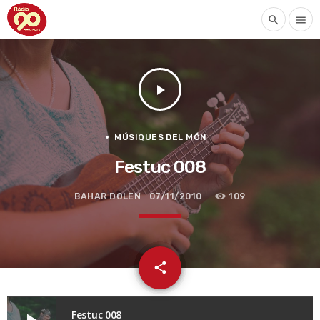
search
menu
play_arrow
MÚSIQUES DEL MÓN
Festuc 008
BAHAR DOLEN
07/11/2010
109
email
share
Festuc 008